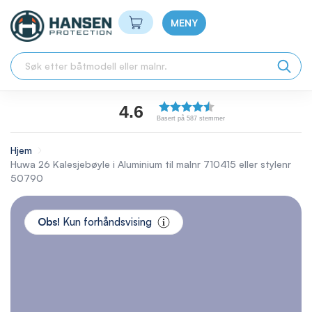
Min handlekurv
MENY
4.6
Basert på 587 stemmer
Hjem
Huwa 26 Kalesjebøyle i Aluminium til malnr 710415 eller stylenr
50790
Skip
to
Obs!
Kun forhåndsvising
the
end
of
the
images
gallery