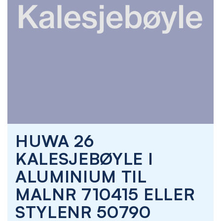
Skip
HUWA 26
to
the
KALESJEBØYLE I
beginning
of
ALUMINIUM TIL
the
images
MALNR 710415 ELLER
gallery
STYLENR 50790