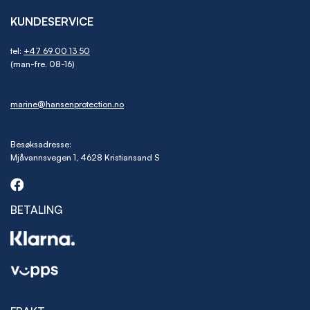
KUNDESERVICE
tel:
+47 69 00 13 50
(man-fre. 08-16)
marine@hansenprotection.no
Besøksadresse:
Mjåvannsvegen 1, 4628 Kristiansand S
BETALING