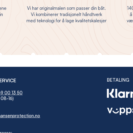
jene
Vi har originalmalen som passer din båt.
140
in
Vi kombinerer tradisjonelt håndtverk
å
med teknologi for å lage kvalitetskalesjer
vær
BETALING
ERVICE
9 00 13 50
 08-16)
ansenprotection.no
resse: