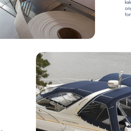
kal
ori
fo