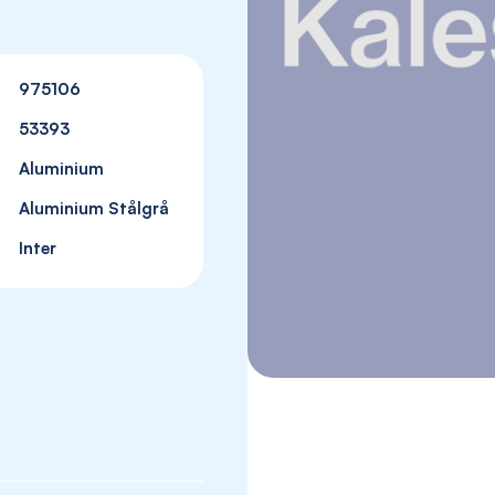
975106
53393
Aluminium
Aluminium Stålgrå
Inter
Skip
to
the
beginning
of