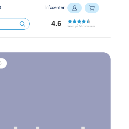
Infosenter
Min handlekurv
R
Logg inn
4.6
Basert på 587 stemmer