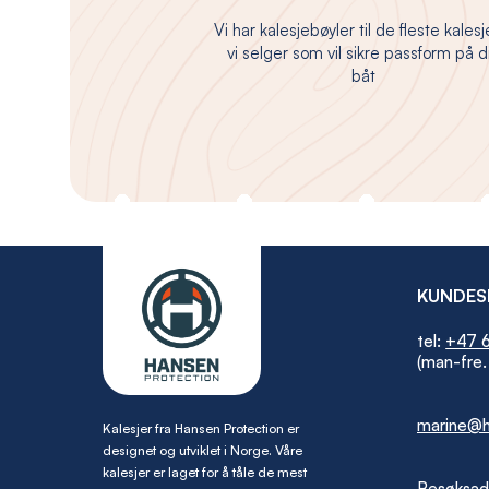
Vi har kalesjebøyler til de fleste kales
vi selger som vil sikre passform på d
båt
KUNDES
tel:
+47 6
(man-fre.
marine@h
Kalesjer fra Hansen Protection er
designet og utviklet i Norge. Våre
kalesjer er laget for å tåle de mest
Besøksad