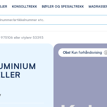
SJER
KONSOLLTREKK
BØYLER OG SPESIALTREKK
MADRASSE
r 975106 eller stylenr 53393
Skip
to
Obs!
Kun forhåndsvising
the
end
LUMINIUM
of
the
ELLER
images
gallery
y