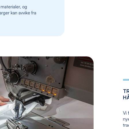
the
 materialer, og
images
rger kan avvike fra
gallery
T
H
Vi 
nye
tr