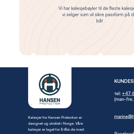
Vi har kalesjebøyler til de fleste kales
vi selger som vil sikre passform på d
båt
KUNDES
tel:
+47 6
(man-fre.
marine@h
Kalesjer fra Hansen Protection er
designet og utviklet i Norge. Våre
kalesjer er laget for å tåle de mest
Besøksad