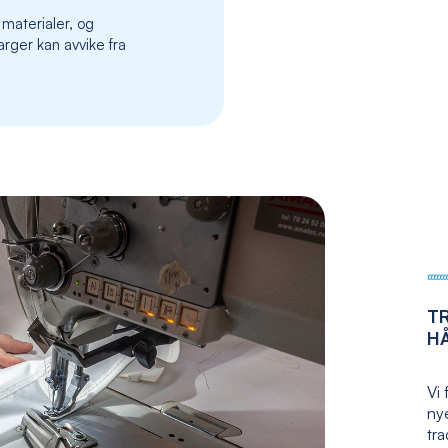
the
 materialer, og
images
rger kan avvike fra
gallery
T
H
Vi 
nye
tr