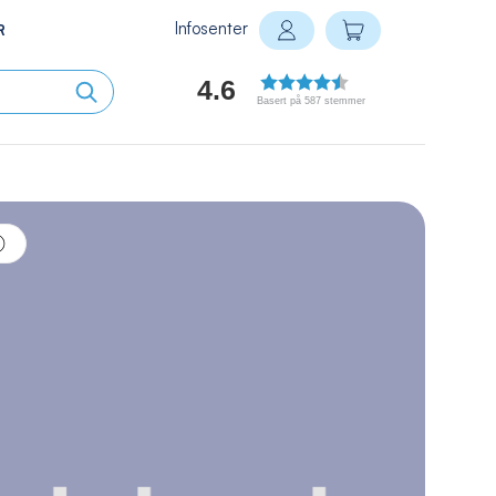
Infosenter
Min handlekurv
R
Logg inn
4.6
Basert på 587 stemmer