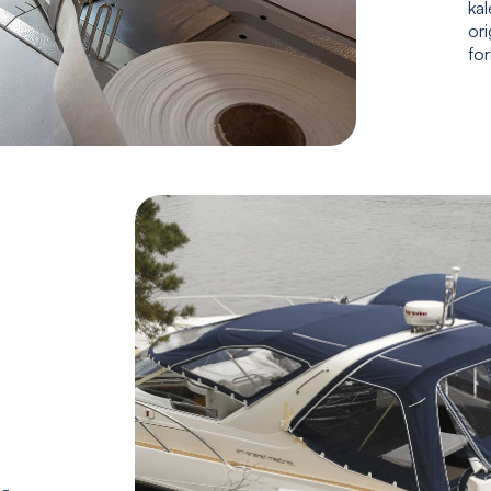
kal
ori
fo