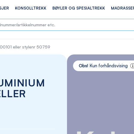
SJER
KONSOLLTREKK
BØYLER OG SPESIALTREKK
MADRASSE
700101 eller stylenr 50759
Skip
to
Obs!
Kun forhåndsvising
the
end
LUMINIUM
of
the
ELLER
images
gallery