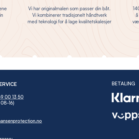
jene
Vi har originalmalen som passer din båt.
140
in
Vi kombinerer tradisjonelt håndtverk
å
med teknologi for å lage kvalitetskalesjer
vær
BETALING
ERVICE
9 00 13 50
 08-16)
ansenprotection.no
resse: