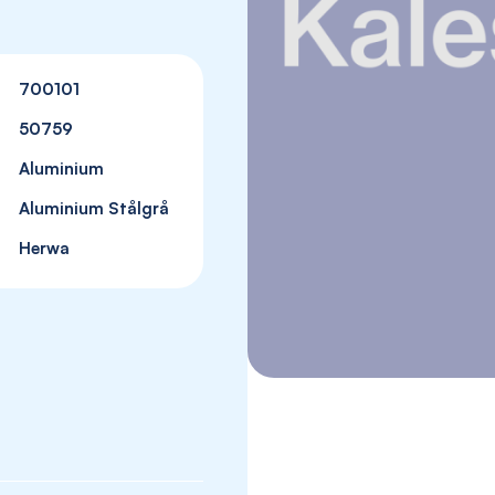
700101
50759
Aluminium
Aluminium Stålgrå
Herwa
Skip
to
the
beginning
of