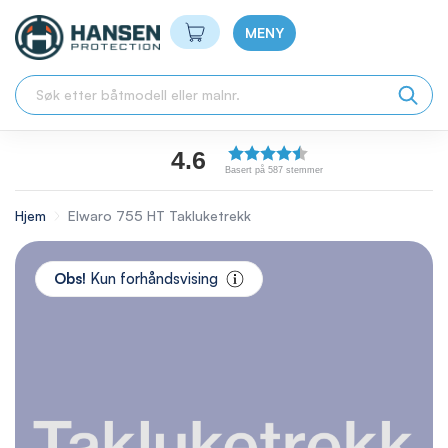
Min handlekurv
MENY
4.6
Basert på 587 stemmer
Hjem
Elwaro 755 HT Takluketrekk
Skip
to
Obs!
Kun forhåndsvising
the
end
of
the
images
gallery