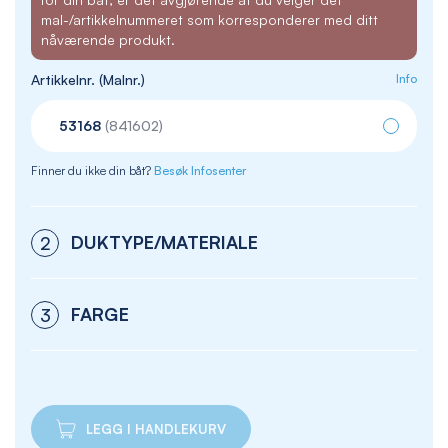
mal-/artikkelnummeret som korresponderer med ditt
nåværende produkt.
Artikkelnr. (Malnr.)
Info
53168
(841602)
Finner du ikke din båt?
Besøk Infosenter
DUKTYPE/MATERIALE
2
FARGE
3
LEGG I HANDLEKURV