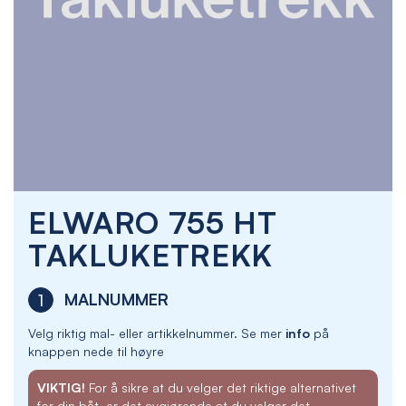
Skip
ELWARO 755 HT
to
the
TAKLUKETREKK
beginning
of
the
MALNUMMER
1
images
gallery
Velg riktig mal- eller artikkelnummer. Se mer
info
på
knappen nede til høyre
VIKTIG!
For å sikre at du velger det riktige alternativet
for din båt, er det avgjørende at du velger det