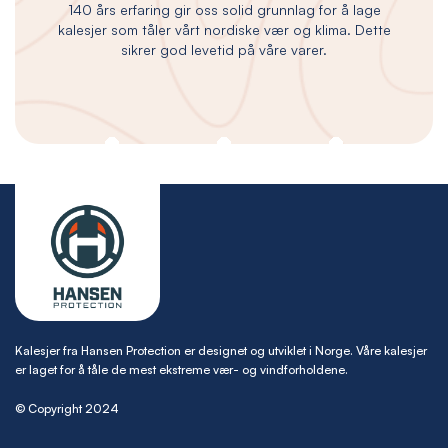
140 års erfaring gir oss solid grunnlag for å lage
kalesjer som tåler vårt nordiske vær og klima. Dette
sikrer god levetid på våre varer.
Kalesjer fra Hansen Protection er designet og utviklet i Norge. Våre kalesjer
er laget for å tåle de mest ekstreme vær- og vindforholdene.
© Copyright 2024