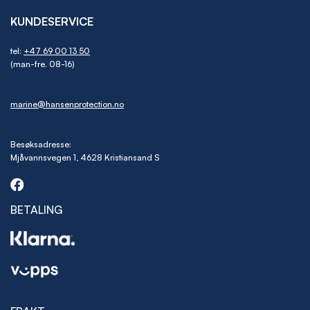
KUNDESERVICE
tel:
+47 69 00 13 50
(man-fre. 08-16)
marine@hansenprotection.no
Besøksadresse:
Mjåvannsvegen 1, 4628 Kristiansand S
BETALING