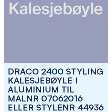
Skip
DRACO 2400 STYLING
to
the
KALESJEBØYLE I
beginning
of
ALUMINIUM TIL
the
images
MALNR 07062016
gallery
ELLER STYLENR 44936