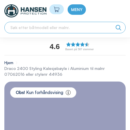
Min handlekurv
MENY
4.6
Basert på 587 stemmer
Hjem
Draco 2400 Styling Kalesjebøyle i Aluminium til malnr
07062016 eller stylenr 44936
Skip
to
Obs!
Kun forhåndsvising
the
end
of
the
images
gallery