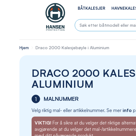
BÅTKALESJER
HAVNEKALE
Hjem
Draco 2000 Kalesjebøyle i Aluminium
DRACO 2000 KALES
ALUMINIUM
MALNUMMER
1
Velg riktig mal- eller artikkelnummer. Se mer
info
p
VIKTIG!
For å sikre at du velger det riktige alternat
avgjørende at du velger det mal-/artikkelnummer
med ditt nåværende produkt.