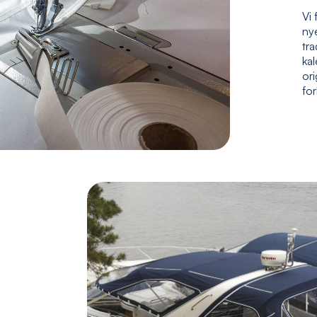
Vi 
nye
tr
kal
ori
fo