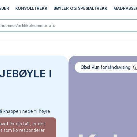
SJER
KONSOLLTREKK
BØYLER OG SPESIALTREKK
MADRASSE
Skip
to
Obs!
Kun forhåndsvising
JEBØYLE I
the
end
of
the
images
gallery
å knappen nede til høyre
ivet for din båt, er det
et som korresponderer