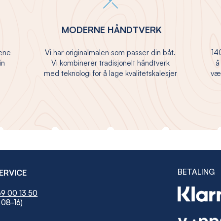
MODERNE HÅNDTVERK
jene
Vi har originalmalen som passer din båt.
140
in
Vi kombinerer tradisjonelt håndtverk
å
med teknologi for å lage kvalitetskalesjer
vær
BETALING
ERVICE
9 00 13 50
 08-16)