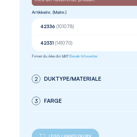
Artikkelnr. (Malnr.)
42336
(101078)
42331
(141070)
Finner du ikke din båt?
Besøk Infosenter
DUKTYPE/MATERIALE
2
FARGE
3
LEGG I HANDLEKURV