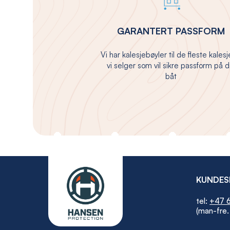
GARANTERT PASSFORM
Vi har kalesjebøyler til de fleste kales
vi selger som vil sikre passform på d
båt
KUNDES
tel:
+47 6
(man-fre.