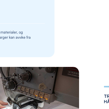
the
images
gallery
 materialer, og
rger kan avvike fra
T
H