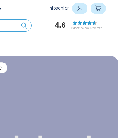
Infosenter
Min handlekurv
R
Logg inn
4.6
Basert på 587 stemmer