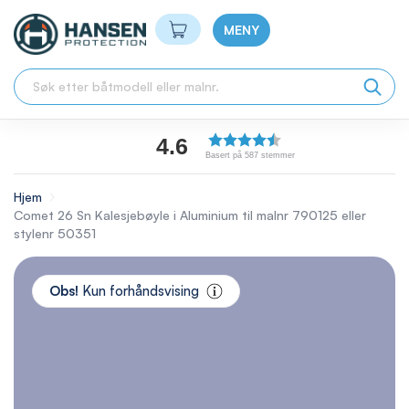
Min handlekurv
MENY
4.6
Basert på 587 stemmer
Hjem
Comet 26 Sn Kalesjebøyle i Aluminium til malnr 790125 eller
stylenr 50351
Skip
to
Obs!
Kun forhåndsvising
the
end
of
the
images
gallery