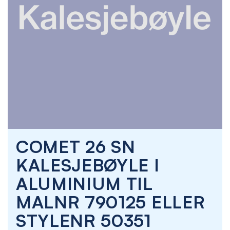
Skip
COMET 26 SN
to
the
KALESJEBØYLE I
beginning
of
ALUMINIUM TIL
the
images
MALNR 790125 ELLER
gallery
STYLENR 50351