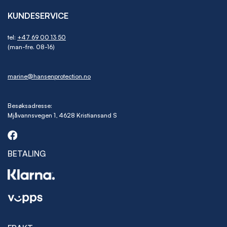
KUNDESERVICE
tel:
+47 69 00 13 50
(man-fre. 08-16)
marine@hansenprotection.no
Besøksadresse:
Mjåvannsvegen 1, 4628 Kristiansand S
BETALING