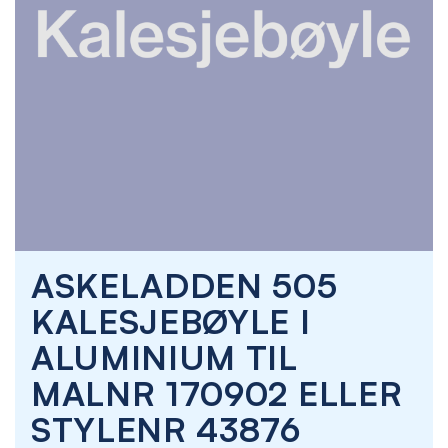
Skip
ASKELADDEN 505
to
the
KALESJEBØYLE I
beginning
of
ALUMINIUM TIL
the
images
MALNR 170902 ELLER
gallery
STYLENR 43876