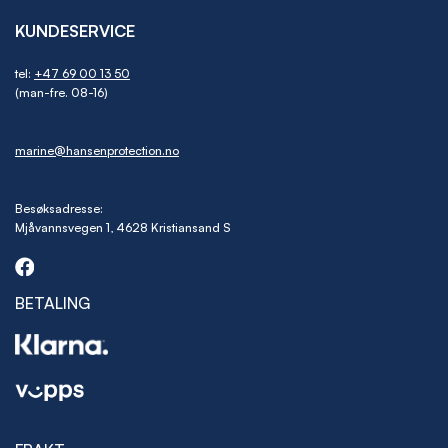
KUNDESERVICE
tel:
+47 69 00 13 50
(man-fre. 08-16)
marine@hansenprotection.no
Besøksadresse:
Mjåvannsvegen 1, 4628 Kristiansand S
BETALING