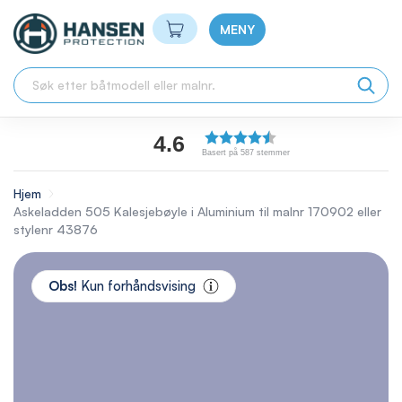
Min handlekurv
MENY
4.6
Basert på 587 stemmer
Hjem
Askeladden 505 Kalesjebøyle i Aluminium til malnr 170902 eller
stylenr 43876
Skip
to
Obs!
Kun forhåndsvising
the
end
of
the
images
gallery