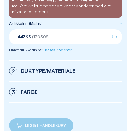
mal-/artikkelnummeret som korresponderer med ditt
nåværende produkt.
Artikkelnr. (Malnr.)
Info
44395
(130508)
Finner du ikke din båt?
Besøk Infosenter
DUKTYPE/MATERIALE
2
FARGE
3
LEGG I HANDLEKURV