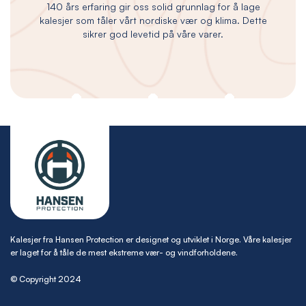
140 års erfaring gir oss solid grunnlag for å lage
kalesjer som tåler vårt nordiske vær og klima. Dette
sikrer god levetid på våre varer.
Kalesjer fra Hansen Protection er designet og utviklet i Norge. Våre kalesjer
er laget for å tåle de mest ekstreme vær- og vindforholdene.
© Copyright 2024