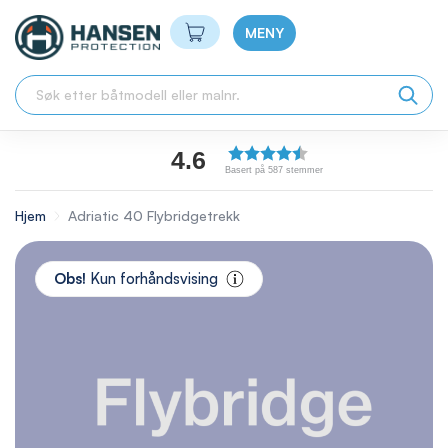
Min handlekurv
MENY
4.6
Basert på 587 stemmer
Hjem
Adriatic 40 Flybridgetrekk
Skip
to
Obs!
Kun forhåndsvising
the
end
of
the
images
gallery