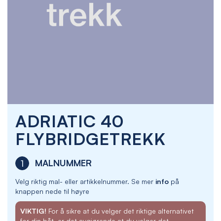
Skip
ADRIATIC 40
to
the
FLYBRIDGETREKK
beginning
of
the
MALNUMMER
1
images
gallery
Velg riktig mal- eller artikkelnummer. Se mer
info
på
knappen nede til høyre
VIKTIG!
For å sikre at du velger det riktige alternativet
for din båt, er det avgjørende at du velger det