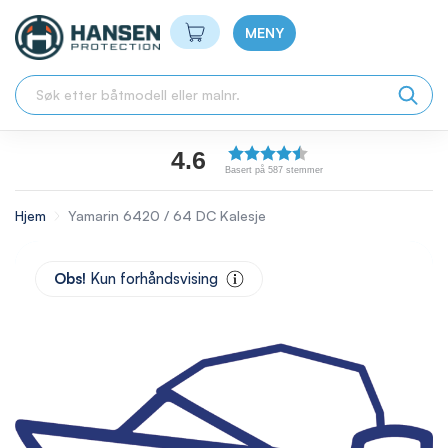
Min handlekurv
MENY
4.6
Basert på 587 stemmer
Hjem
Yamarin 6420 / 64 DC Kalesje
Skip
to
Obs!
Kun forhåndsvising
the
end
of
the
images
gallery