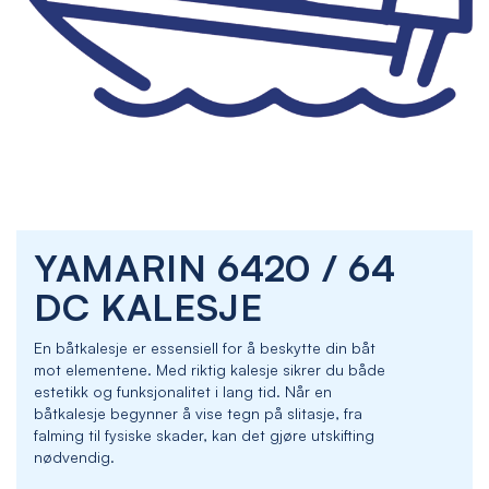
Skip
YAMARIN 6420 / 64
to
the
DC KALESJE
beginning
of
En båtkalesje er essensiell for å beskytte din båt
the
mot elementene. Med riktig kalesje sikrer du både
images
estetikk og funksjonalitet i lang tid. Når en
gallery
båtkalesje begynner å vise tegn på slitasje, fra
falming til fysiske skader, kan det gjøre utskifting
nødvendig.