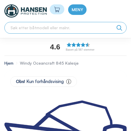
Min handlekurv
MENY
4.6
Basert på 587 stemmer
Hjem
Windy Oceancraft 845 Kalesje
Skip
to
Obs!
Kun forhåndsvising
the
end
of
the
images
gallery