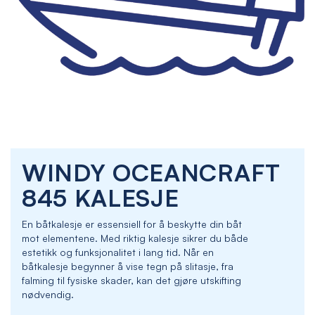
Skip
WINDY OCEANCRAFT
to
the
845 KALESJE
beginning
of
En båtkalesje er essensiell for å beskytte din båt
the
mot elementene. Med riktig kalesje sikrer du både
images
estetikk og funksjonalitet i lang tid. Når en
gallery
båtkalesje begynner å vise tegn på slitasje, fra
falming til fysiske skader, kan det gjøre utskifting
nødvendig.