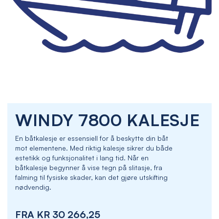
Skip
WINDY 7800 KALESJE
to
the
beginning
En båtkalesje er essensiell for å beskytte din båt
of
mot elementene. Med riktig kalesje sikrer du både
the
estetikk og funksjonalitet i lang tid. Når en
images
båtkalesje begynner å vise tegn på slitasje, fra
gallery
falming til fysiske skader, kan det gjøre utskifting
nødvendig.
FRA
KR 30 266,25