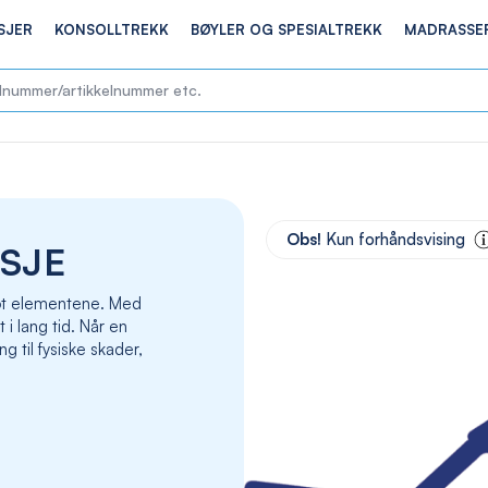
SJER
KONSOLLTREKK
BØYLER OG SPESIALTREKK
MADRASSE
Skip
to
Obs!
Kun forhåndsvising
SJE
the
end
of
 mot elementene. Med
the
t i lang tid. Når en
images
g til fysiske skader,
gallery