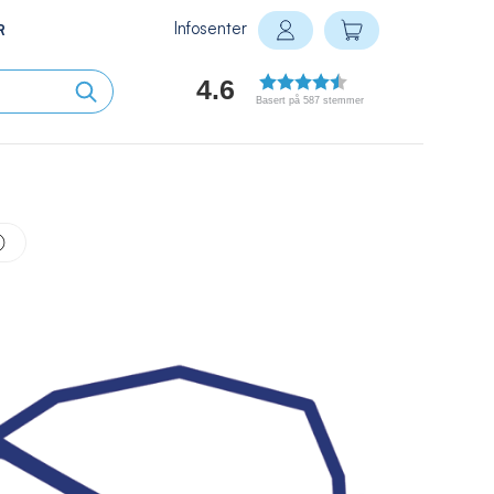
Infosenter
Min handlekurv
R
Logg inn
4.6
Basert på 587 stemmer