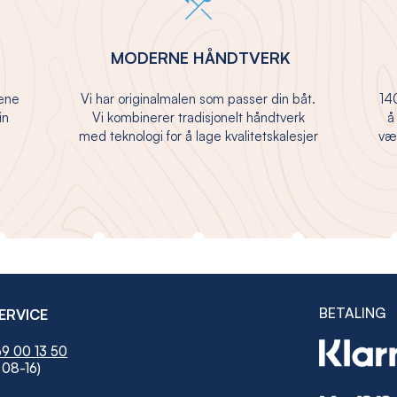
MODERNE HÅNDTVERK
jene
Vi har originalmalen som passer din båt.
140
in
Vi kombinerer tradisjonelt håndtverk
å
med teknologi for å lage kvalitetskalesjer
vær
BETALING
ERVICE
9 00 13 50
 08-16)