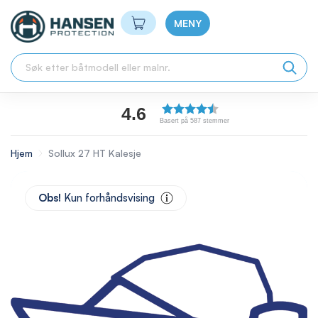
Min handlekurv
MENY
4.6
Basert på 587 stemmer
Hjem
Sollux 27 HT Kalesje
Skip
to
Obs!
Kun forhåndsvising
the
end
of
the
images
gallery