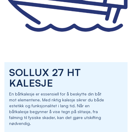
Skip
SOLLUX 27 HT
to
the
KALESJE
beginning
of
En båtkalesje er essensiell for å beskytte din båt
the
mot elementene. Med riktig kalesje sikrer du både
images
estetikk og funksjonalitet i lang tid. Når en
gallery
båtkalesje begynner å vise tegn på slitasje, fra
falming til fysiske skader, kan det gjøre utskifting
nødvendig.