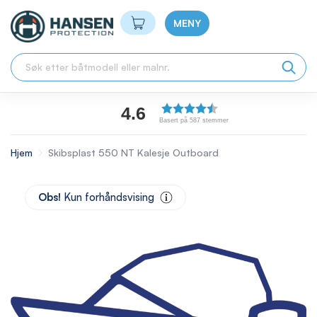
Min handlekurv
MENY
4.6
Basert på 587 stemmer
Hjem
Skibsplast 550 NT Kalesje Outboard
Skip
to
Obs!
Kun forhåndsvising
the
end
of
the
images
gallery