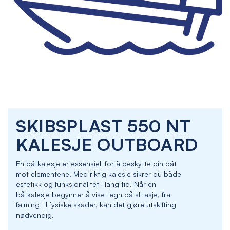
Skip
SKIBSPLAST 550 NT
to
the
KALESJE OUTBOARD
beginning
of
En båtkalesje er essensiell for å beskytte din båt
the
mot elementene. Med riktig kalesje sikrer du både
images
estetikk og funksjonalitet i lang tid. Når en
gallery
båtkalesje begynner å vise tegn på slitasje, fra
falming til fysiske skader, kan det gjøre utskifting
nødvendig.