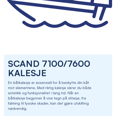
Skip
SCAND 7100/7600
to
the
KALESJE
beginning
of
En båtkalesje er essensiell for å beskytte din båt
the
mot elementene. Med riktig kalesje sikrer du både
images
estetikk og funksjonalitet i lang tid. Når en
gallery
båtkalesje begynner å vise tegn på slitasje, fra
falming til fysiske skader, kan det gjøre utskifting
nødvendig.