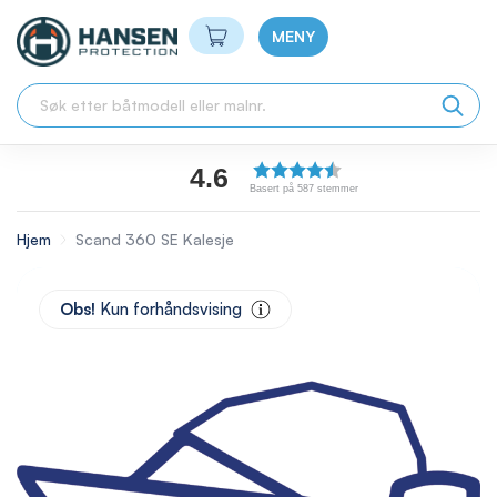
Min handlekurv
MENY
4.6
Basert på 587 stemmer
Hjem
Scand 360 SE Kalesje
Skip
to
Obs!
Kun forhåndsvising
the
end
of
the
images
gallery