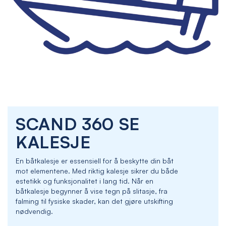
Skip
SCAND 360 SE
to
the
KALESJE
beginning
of
En båtkalesje er essensiell for å beskytte din båt
the
mot elementene. Med riktig kalesje sikrer du både
images
estetikk og funksjonalitet i lang tid. Når en
gallery
båtkalesje begynner å vise tegn på slitasje, fra
falming til fysiske skader, kan det gjøre utskifting
nødvendig.