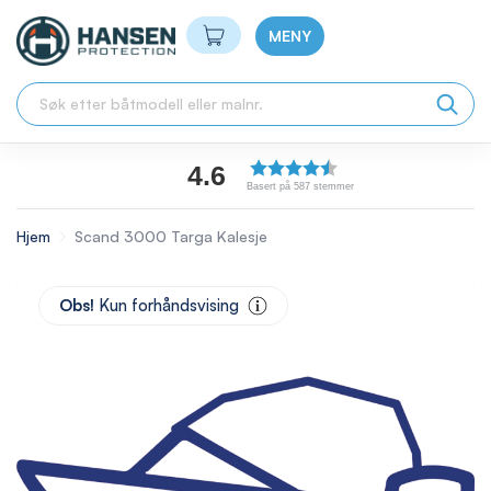
Min handlekurv
MENY
4.6
Basert på 587 stemmer
Hjem
Scand 3000 Targa Kalesje
Skip
to
Obs!
Kun forhåndsvising
the
end
of
the
images
gallery