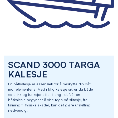
Skip
SCAND 3000 TARGA
to
the
KALESJE
beginning
of
En båtkalesje er essensiell for å beskytte din båt
the
mot elementene. Med riktig kalesje sikrer du både
images
estetikk og funksjonalitet i lang tid. Når en
gallery
båtkalesje begynner å vise tegn på slitasje, fra
falming til fysiske skader, kan det gjøre utskifting
nødvendig.