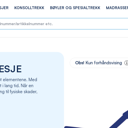
SJER
KONSOLLTREKK
BØYLER OG SPESIALTREKK
MADRASSE
Skip
to
Obs!
Kun forhåndsvising
ESJE
the
end
of
 mot elementene. Med
the
t i lang tid. Når en
images
g til fysiske skader,
gallery