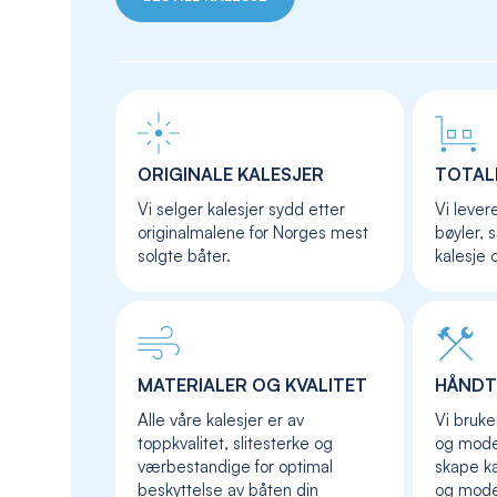
ORIGINALE KALESJER
TOTAL
Vi selger kalesjer sydd etter
Vi lever
originalmalene for Norges mest
bøyler, 
solgte båter.
kalesje 
MATERIALER OG KVALITET
HÅNDT
Alle våre kalesjer er av
Vi bruke
toppkvalitet, slitesterke og
og moder
værbestandige for optimal
skape ka
beskyttelse av båten din
og mod