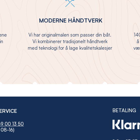
MODERNE HÅNDTVERK
jene
Vi har originalmalen som passer din båt.
140
in
Vi kombinerer tradisjonelt håndtverk
å
med teknologi for å lage kvalitetskalesjer
vær
BETALING
ERVICE
9 00 13 50
 08-16)