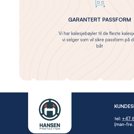
GARANTERT PASSFORM
Vi har kalesjebøyler til de fleste kales
vi selger som vil sikre passform på d
båt
KUNDES
tel:
+47 6
(man-fre.