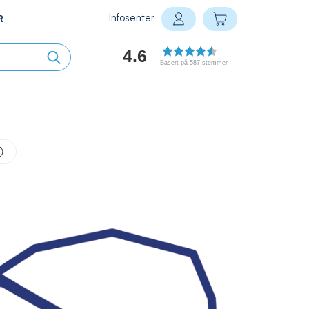
Infosenter
Min handlekurv
R
Logg inn
4.6
Basert på 587 stemmer