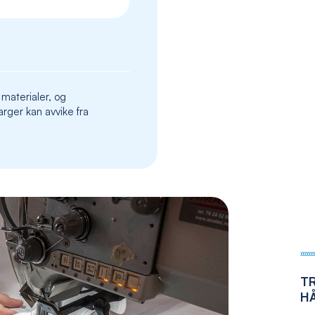
the
images
gallery
 materialer, og
rger kan avvike fra
T
H