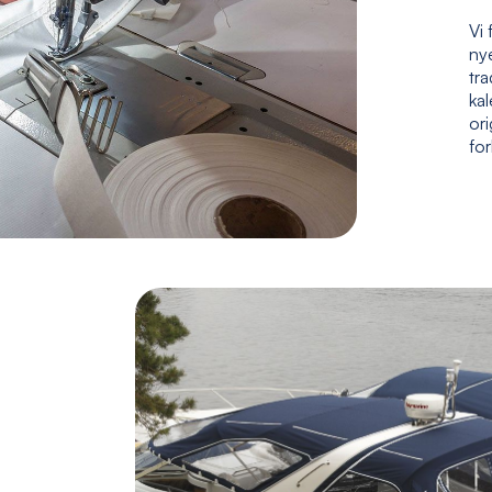
Vi 
nye
tr
kal
ori
fo