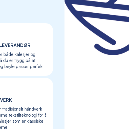
LEVERANDØR
er både kalesjer og
så du er trygg på at
og bøyle passer perfekt
VERK
Skip
to
r tradisjonelt håndverk
the
ne tekstilteknologi for å
beginning
lesjer som er klassiske
of
erne