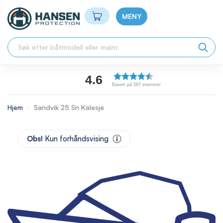
Min handlekurv
MENY
4.6
Basert på 587 stemmer
Hjem
Sandvik 25 Sn Kalesje
Skip
to
Obs!
Kun forhåndsvising
the
end
of
the
images
gallery