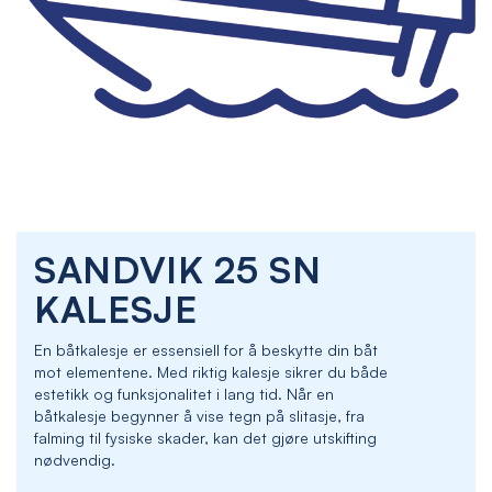
Skip
SANDVIK 25 SN
to
the
KALESJE
beginning
of
En båtkalesje er essensiell for å beskytte din båt
the
mot elementene. Med riktig kalesje sikrer du både
images
estetikk og funksjonalitet i lang tid. Når en
gallery
båtkalesje begynner å vise tegn på slitasje, fra
falming til fysiske skader, kan det gjøre utskifting
nødvendig.