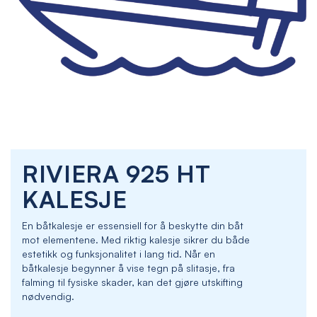
Skip
RIVIERA 925 HT
to
the
KALESJE
beginning
of
En båtkalesje er essensiell for å beskytte din båt
the
mot elementene. Med riktig kalesje sikrer du både
images
estetikk og funksjonalitet i lang tid. Når en
gallery
båtkalesje begynner å vise tegn på slitasje, fra
falming til fysiske skader, kan det gjøre utskifting
nødvendig.