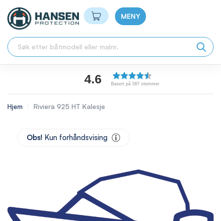
Min handlekurv
MENY
4.6
Basert på 587 stemmer
Hjem
Riviera 925 HT Kalesje
Skip
to
Obs!
Kun forhåndsvising
the
end
of
the
images
gallery