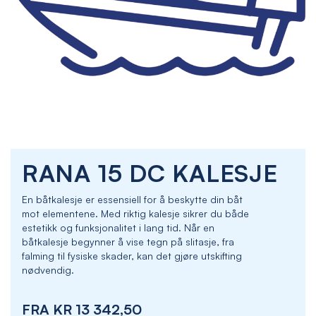
Skip
RANA 15 DC KALESJE
to
the
beginning
En båtkalesje er essensiell for å beskytte din båt
of
mot elementene. Med riktig kalesje sikrer du både
the
estetikk og funksjonalitet i lang tid. Når en
images
båtkalesje begynner å vise tegn på slitasje, fra
gallery
falming til fysiske skader, kan det gjøre utskifting
nødvendig.
FRA
KR 13 342,50