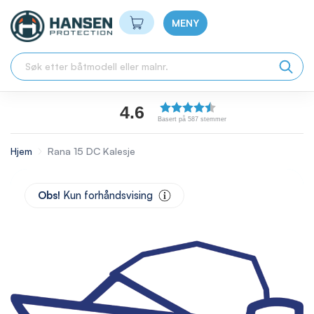
Min handlekurv
MENY
4.6
Basert på 587 stemmer
Hjem
Rana 15 DC Kalesje
Skip
to
Obs!
Kun forhåndsvising
the
end
of
the
images
gallery