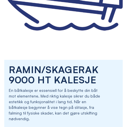
Skip
RAMIN/SKAGERAK
to
the
9000 HT KALESJE
beginning
of
En båtkalesje er essensiell for å beskytte din båt
the
mot elementene. Med riktig kalesje sikrer du både
images
estetikk og funksjonalitet i lang tid. Når en
gallery
båtkalesje begynner å vise tegn på slitasje, fra
falming til fysiske skader, kan det gjøre utskifting
nødvendig.