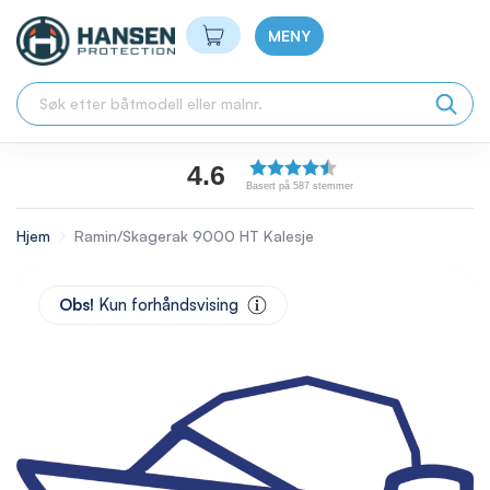
Min handlekurv
MENY
4.6
Basert på 587 stemmer
Hjem
Ramin/Skagerak 9000 HT Kalesje
Skip
to
Obs!
Kun forhåndsvising
the
end
of
the
images
gallery