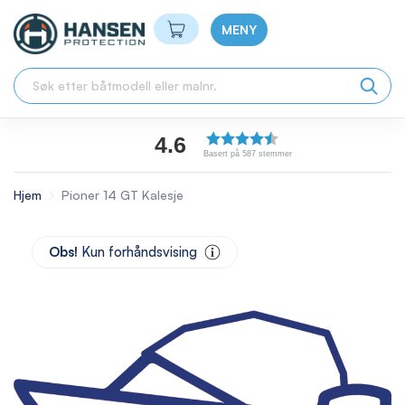
Min handlekurv
MENY
4.6
Basert på 587 stemmer
Hjem
Pioner 14 GT Kalesje
Skip
to
Obs!
Kun forhåndsvising
the
end
of
the
images
gallery