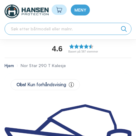
Min handlekurv
MENY
4.6
Basert på 587 stemmer
Hjem
Nor Star 290 T Kalesje
Skip
to
Obs!
Kun forhåndsvising
the
end
of
the
images
gallery