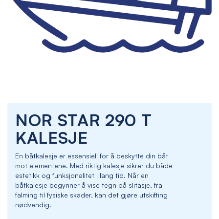
Skip
NOR STAR 290 T
to
the
KALESJE
beginning
of
En båtkalesje er essensiell for å beskytte din båt
the
mot elementene. Med riktig kalesje sikrer du både
images
estetikk og funksjonalitet i lang tid. Når en
gallery
båtkalesje begynner å vise tegn på slitasje, fra
falming til fysiske skader, kan det gjøre utskifting
nødvendig.