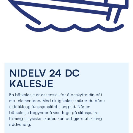
Skip
NIDELV 24 DC
to
the
KALESJE
beginning
of
En båtkalesje er essensiell for å beskytte din båt
the
mot elementene. Med riktig kalesje sikrer du både
images
estetikk og funksjonalitet i lang tid. Når en
gallery
båtkalesje begynner å vise tegn på slitasje, fra
falming til fysiske skader, kan det gjøre utskifting
nødvendig.