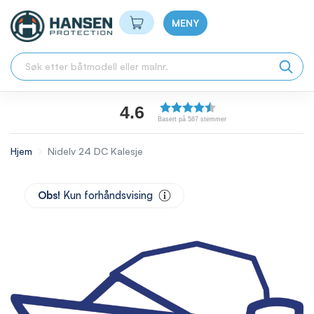
Min handlekurv
MENY
4.6
Basert på 587 stemmer
Hjem
Nidelv 24 DC Kalesje
Skip
to
Obs!
Kun forhåndsvising
the
end
of
the
images
gallery