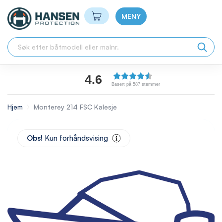
Min handlekurv
MENY
4.6
Basert på 587 stemmer
Hjem
Monterey 214 FSC Kalesje
Skip
to
Obs!
Kun forhåndsvising
the
end
of
the
images
gallery