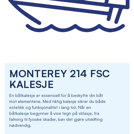
Skip
MONTEREY 214 FSC
to
the
KALESJE
beginning
of
En båtkalesje er essensiell for å beskytte din båt
the
mot elementene. Med riktig kalesje sikrer du både
images
estetikk og funksjonalitet i lang tid. Når en
gallery
båtkalesje begynner å vise tegn på slitasje, fra
falming til fysiske skader, kan det gjøre utskifting
nødvendig.