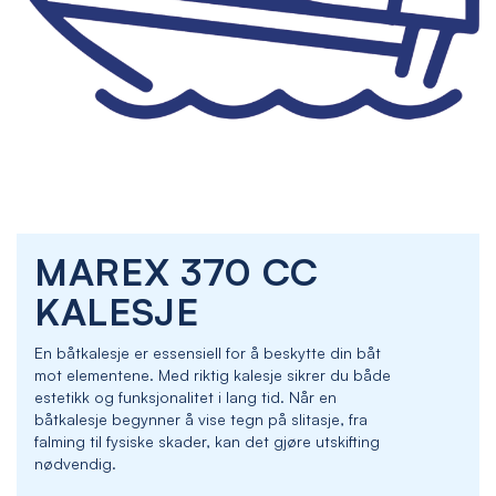
Skip
MAREX 370 CC
to
the
KALESJE
beginning
of
En båtkalesje er essensiell for å beskytte din båt
the
mot elementene. Med riktig kalesje sikrer du både
images
estetikk og funksjonalitet i lang tid. Når en
gallery
båtkalesje begynner å vise tegn på slitasje, fra
falming til fysiske skader, kan det gjøre utskifting
nødvendig.