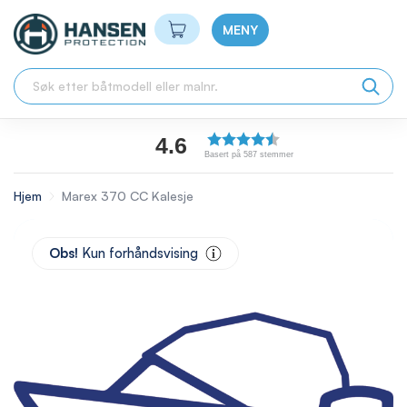
Min handlekurv
MENY
4.6
Basert på 587 stemmer
Hjem
Marex 370 CC Kalesje
Skip
to
Obs!
Kun forhåndsvising
the
end
of
the
images
gallery