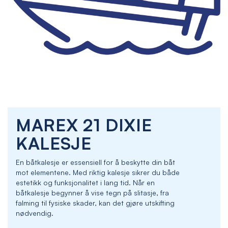
Skip
MAREX 21 DIXIE
to
the
KALESJE
beginning
of
En båtkalesje er essensiell for å beskytte din båt
the
mot elementene. Med riktig kalesje sikrer du både
images
estetikk og funksjonalitet i lang tid. Når en
gallery
båtkalesje begynner å vise tegn på slitasje, fra
falming til fysiske skader, kan det gjøre utskifting
nødvendig.