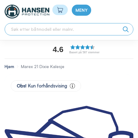
Min handlekurv
MENY
4.6
Basert på 587 stemmer
Hjem
Marex 21 Dixie Kalesje
Skip
to
Obs!
Kun forhåndsvising
the
end
of
the
images
gallery