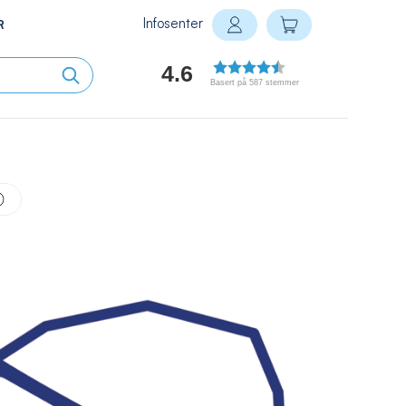
Infosenter
Min handlekurv
R
Logg inn
4.6
Basert på 587 stemmer