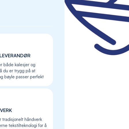
LEVERANDØR
er både kalesjer og
så du er trygg på at
og bøyle passer perfekt
Skip
to
VERK
the
r tradisjonelt håndverk
beginning
ne tekstilteknologi for å
of