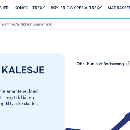
SJER
KONSOLLTREKK
BØYLER OG SPESIALTREKK
MADRASSE
Skip
to
Obs!
Kun forhåndsvising
 KALESJE
the
end
of
the
 mot elementene. Med
images
t i lang tid. Når en
gallery
g til fysiske skader,