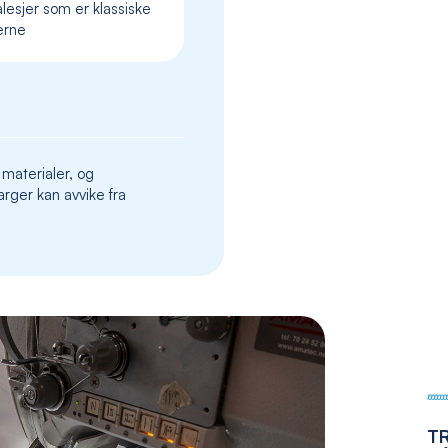
lesjer som er klassiske
the
erne
images
gallery
 materialer, og
rger kan avvike fra
T