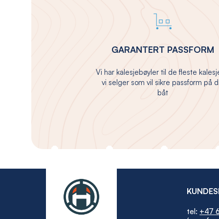
GARANTERT PASSFORM
Vi har kalesjebøyler til de fleste kales
vi selger som vil sikre passform på d
båt
KUNDES
tel:
+47 6