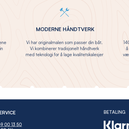
MODERNE HÅNDTVERK
jene
Vi har originalmalen som passer din båt.
140
in
Vi kombinerer tradisjonelt håndtverk
å
med teknologi for å lage kvalitetskalesjer
vær
BETALING
ERVICE
9 00 13 50