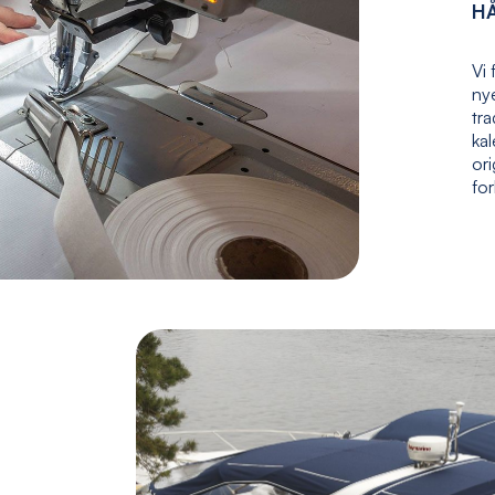
H
Vi 
nye
tr
kal
ori
fo