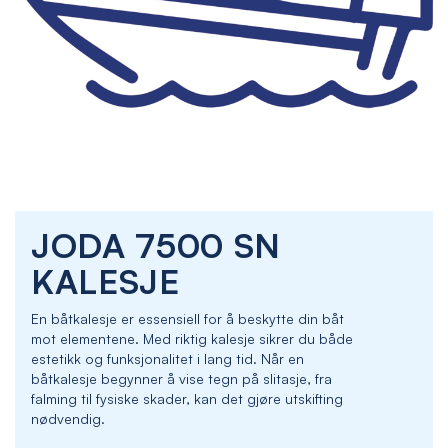
Skip
JODA 7500 SN
to
the
KALESJE
beginning
of
En båtkalesje er essensiell for å beskytte din båt
the
mot elementene. Med riktig kalesje sikrer du både
images
estetikk og funksjonalitet i lang tid. Når en
gallery
båtkalesje begynner å vise tegn på slitasje, fra
falming til fysiske skader, kan det gjøre utskifting
nødvendig.