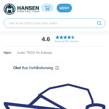
Min handlekurv
MENY
4.6
Basert på 587 stemmer
Hjem
Joda 7500 Sn Kalesje
Skip
to
Obs!
Kun forhåndsvising
the
end
of
the
images
gallery