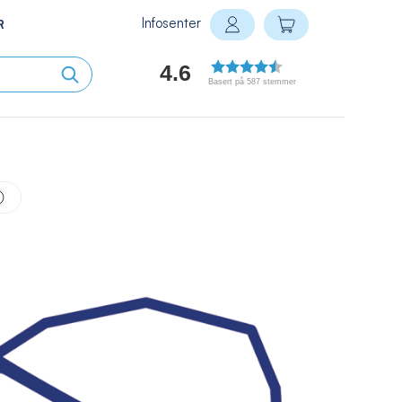
Infosenter
Min handlekurv
R
Logg inn
4.6
Basert på 587 stemmer