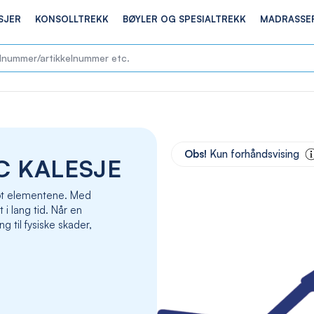
SJER
KONSOLLTREKK
BØYLER OG SPESIALTREKK
MADRASSE
Skip
to
Obs!
Kun forhåndsvising
C KALESJE
the
end
of
 mot elementene. Med
the
t i lang tid. Når en
images
g til fysiske skader,
gallery