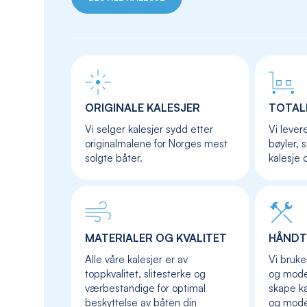
ORIGINALE KALESJER
TOTAL
Vi selger kalesjer sydd etter
Vi lever
originalmalene for Norges mest
bøyler, 
solgte båter.
kalesje 
MATERIALER OG KVALITET
HÅNDT
Alle våre kalesjer er av
Vi bruke
toppkvalitet, slitesterke og
og moder
værbestandige for optimal
skape ka
beskyttelse av båten din
og mod