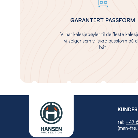
GARANTERT PASSFORM
Vi har kalesjebøyler til de fleste kales
vi selger som vil sikre passform på d
båt
KUNDES
tel:
+47 6
(man-fre.