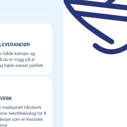
LEVERANDØR
er både kalesjer og
så du er trygg på at
og bøyle passer perfekt
VERK
Skip
to
r tradisjonelt håndverk
the
ne tekstilteknologi for å
beginning
lesjer som er klassiske
of
erne