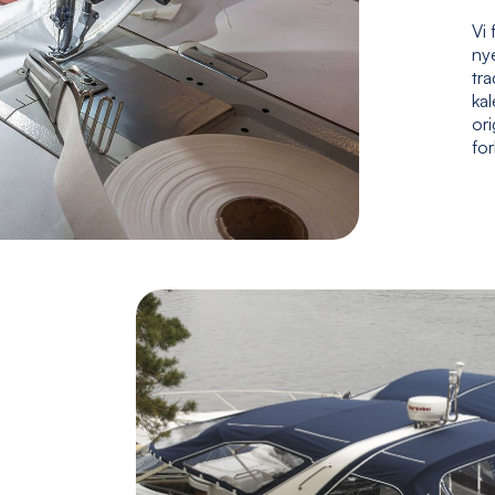
Vi 
nye
tr
kal
ori
fo