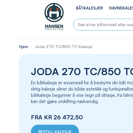
BÅTKALESJER
HAVNEKALE
Hjem
Joda 270 TC/850 TC Kalesje
JODA 270 TC/850 T
En båtkalesje er essensiell for å beskytte din båt
riktig kalesje sikrer du både estetikk og funksjonalite
båtkalesje begynner å vise tegn på slitasje, fra falmin
kan det gjøre utskifting nødvendig.
FRA
KR 26 472,50
BESTILL KALESJE