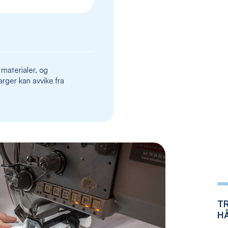
the
images
gallery
 materialer, og
rger kan avvike fra
T
H