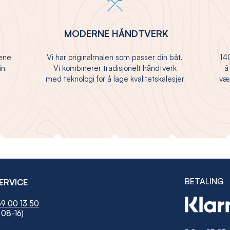
MODERNE HÅNDTVERK
jene
Vi har originalmalen som passer din båt.
140
in
Vi kombinerer tradisjonelt håndtverk
å
med teknologi for å lage kvalitetskalesjer
vær
BETALING
ERVICE
9 00 13 50
 08-16)