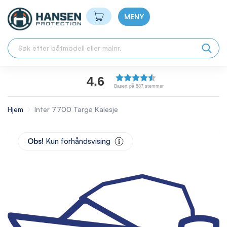
Min handlekurv
MENY
4.6
Basert på 587 stemmer
Hjem
Inter 7700 Targa Kalesje
Skip
to
Obs!
Kun forhåndsvising
the
end
of
the
images
gallery