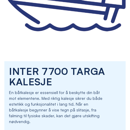
Skip
INTER 7700 TARGA
to
the
KALESJE
beginning
of
En båtkalesje er essensiell for å beskytte din båt
the
mot elementene. Med riktig kalesje sikrer du både
images
estetikk og funksjonalitet i lang tid. Når en
gallery
båtkalesje begynner å vise tegn på slitasje, fra
falming til fysiske skader, kan det gjøre utskifting
nødvendig.