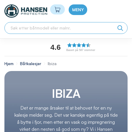
Min handlekurv
MENY
4.6
Basert på 587 stemmer
Hjem
Båtkalesjer
Ibiza
IBIZA
Det er mange årsaker til at behovet for en ny
kalesje melder seg. Det var kanskje egentlig på tide
å bytte i fjor, men etter en vask og impregnering
virket den nesten så god som ny? Vi i Hansen