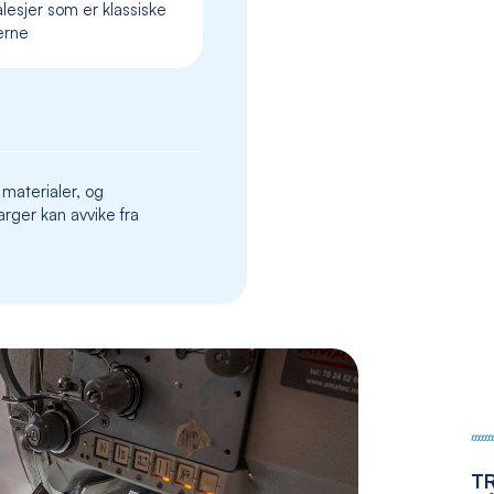
lesjer som er klassiske
the
erne
images
gallery
 materialer, og
rger kan avvike fra
T