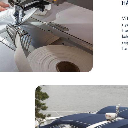
H
Vi 
nye
tr
kal
ori
fo