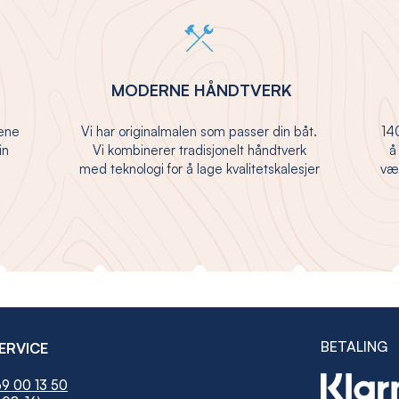
MODERNE HÅNDTVERK
jene
Vi har originalmalen som passer din båt.
140
in
Vi kombinerer tradisjonelt håndtverk
å
med teknologi for å lage kvalitetskalesjer
vær
BETALING
ERVICE
9 00 13 50