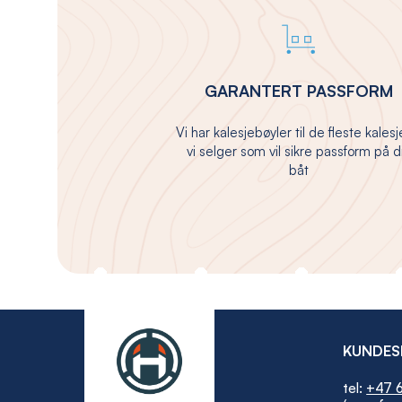
GARANTERT PASSFORM
Vi har kalesjebøyler til de fleste kales
vi selger som vil sikre passform på d
båt
KUNDES
tel:
+47 6