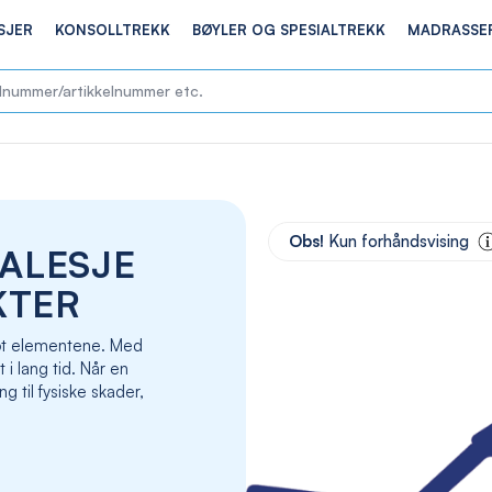
SJER
KONSOLLTREKK
BØYLER OG SPESIALTREKK
MADRASSE
Skip
to
Obs!
Kun forhåndsvising
KALESJE
the
end
KTER
of
the
 mot elementene. Med
images
t i lang tid. Når en
gallery
g til fysiske skader,