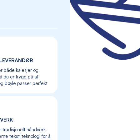
LEVERANDØR
er både kalesjer og
så du er trygg på at
og bøyle passer perfekt
Skip
to
VERK
the
r tradisjonelt håndverk
beginning
ne tekstilteknologi for å
of