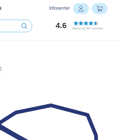
Infosenter
Min handlekurv
R
Logg inn
4.6
Basert på 587 stemmer