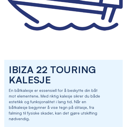
Skip
IBIZA 22 TOURING
to
the
KALESJE
beginning
of
En båtkalesje er essensiell for å beskytte din båt
the
mot elementene. Med riktig kalesje sikrer du både
images
estetikk og funksjonalitet i lang tid. Når en
gallery
båtkalesje begynner å vise tegn på slitasje, fra
falming til fysiske skader, kan det gjøre utskifting
nødvendig.