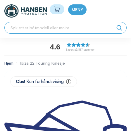
Min handlekurv
MENY
4.6
Basert på 587 stemmer
Hjem
Ibiza 22 Touring Kalesje
Skip
to
Obs!
Kun forhåndsvising
the
end
of
the
images
gallery