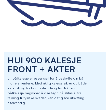
Skip
HUI 900 KALESJE
to
the
FRONT + AKTER
beginning
of
En båtkalesje er essensiell for å beskytte din båt
the
mot elementene. Med riktig kalesje sikrer du både
images
estetikk og funksjonalitet i lang tid. Når en
gallery
båtkalesje begynner å vise tegn på slitasje, fra
falming til fysiske skader, kan det gjøre utskifting
nødvendig.