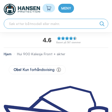
Min handlekurv
MENY
4.6
Basert på 587 stemmer
Hjem
Hui 900 Kalesje Front + akter
Skip
to
Obs!
Kun forhåndsvising
the
end
of
the
images
gallery