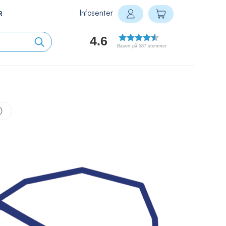
Infosenter
Min handlekurv
R
Logg inn
4.6
Basert på 587 stemmer