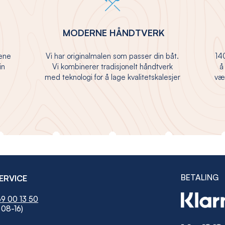
MODERNE HÅNDTVERK
jene
Vi har originalmalen som passer din båt.
140
in
Vi kombinerer tradisjonelt håndtverk
å
med teknologi for å lage kvalitetskalesjer
vær
BETALING
ERVICE
9 00 13 50
 08-16)