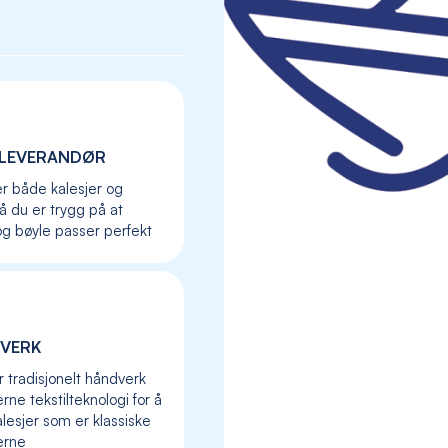
LEVERANDØR
er både kalesjer og
så du er trygg på at
og bøyle passer perfekt
VERK
Skip
to
r tradisjonelt håndverk
the
ne tekstilteknologi for å
beginning
lesjer som er klassiske
of
erne