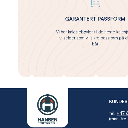
GARANTERT PASSFORM
Vi har kalesjebøyler til de fleste kales
vi selger som vil sikre passform på d
båt
KUNDES
tel:
+47 6
(man-fre.