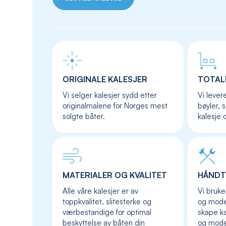
ORIGINALE KALESJER
TOTAL
Vi selger kalesjer sydd etter
Vi lever
originalmalene for Norges mest
bøyler, 
solgte båter.
kalesje 
MATERIALER OG KVALITET
HÅNDT
Alle våre kalesjer er av
Vi bruke
toppkvalitet, slitesterke og
og moder
værbestandige for optimal
skape ka
beskyttelse av båten din
og mod