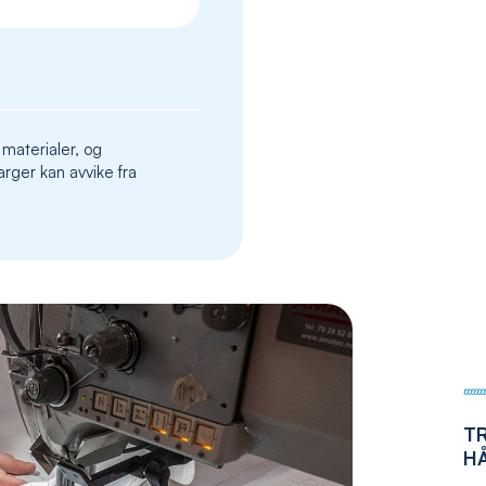
the
images
gallery
 materialer, og
rger kan avvike fra
T
H