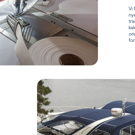
Vi 
nye
tr
kal
ori
fo