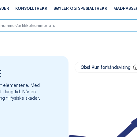
SJER
KONSOLLTREKK
BØYLER OG SPESIALTREKK
MADRASSE
Skip
to
Obs!
Kun forhåndsvising
E
the
end
of
 mot elementene. Med
the
t i lang tid. Når en
images
g til fysiske skader,
gallery