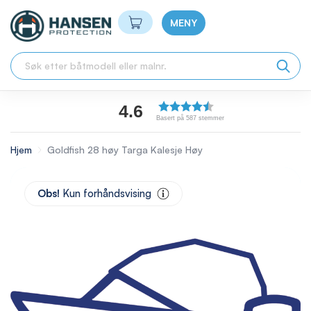
Min handlekurv
MENY
4.6
Basert på 587 stemmer
Hjem
Goldfish 28 høy Targa Kalesje Høy
Skip
to
Obs!
Kun forhåndsvising
the
end
of
the
images
gallery