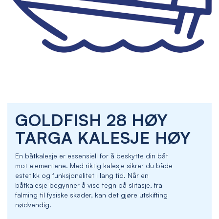
Skip
GOLDFISH 28 HØY
to
the
TARGA KALESJE HØY
beginning
of
En båtkalesje er essensiell for å beskytte din båt
the
mot elementene. Med riktig kalesje sikrer du både
images
estetikk og funksjonalitet i lang tid. Når en
gallery
båtkalesje begynner å vise tegn på slitasje, fra
falming til fysiske skader, kan det gjøre utskifting
nødvendig.