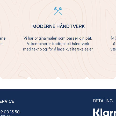
MODERNE HÅNDTVERK
jene
Vi har originalmalen som passer din båt.
140
in
Vi kombinerer tradisjonelt håndtverk
å
med teknologi for å lage kvalitetskalesjer
vær
BETALING
ERVICE
9 00 13 50