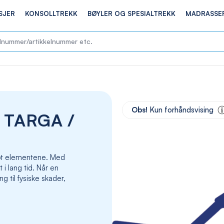
SJER
KONSOLLTREKK
BØYLER OG SPESIALTREKK
MADRASSE
Skip
to
Obs!
Kun forhåndsvising
 TARGA /
the
end
of
the
 mot elementene. Med
images
t i lang tid. Når en
gallery
g til fysiske skader,