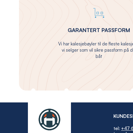
GARANTERT PASSFORM
Vi har kalesjebøyler til de fleste kales
vi selger som vil sikre passform på d
båt
KUNDES
tel:
+47 6