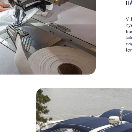
H
Vi 
nye
tr
kal
ori
fo