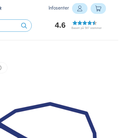
Infosenter
Min handlekurv
R
Logg inn
4.6
Basert på 587 stemmer