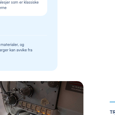
lesjer som er klassiske
the
erne
images
gallery
 materialer, og
rger kan avvike fra
T