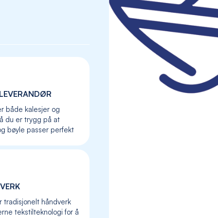
LEVERANDØR
er både kalesjer og
så du er trygg på at
og bøyle passer perfekt
Skip
to
VERK
the
r tradisjonelt håndverk
beginning
ne tekstilteknologi for å
of