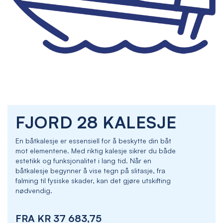
Skip
FJORD 28 KALESJE
to
the
beginning
En båtkalesje er essensiell for å beskytte din båt
of
mot elementene. Med riktig kalesje sikrer du både
the
estetikk og funksjonalitet i lang tid. Når en
images
båtkalesje begynner å vise tegn på slitasje, fra
gallery
falming til fysiske skader, kan det gjøre utskifting
nødvendig.
FRA
KR 37 683,75