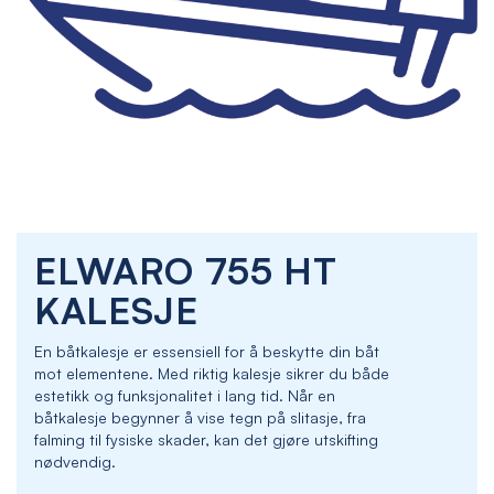
Skip
ELWARO 755 HT
to
the
KALESJE
beginning
of
En båtkalesje er essensiell for å beskytte din båt
the
mot elementene. Med riktig kalesje sikrer du både
images
estetikk og funksjonalitet i lang tid. Når en
gallery
båtkalesje begynner å vise tegn på slitasje, fra
falming til fysiske skader, kan det gjøre utskifting
nødvendig.