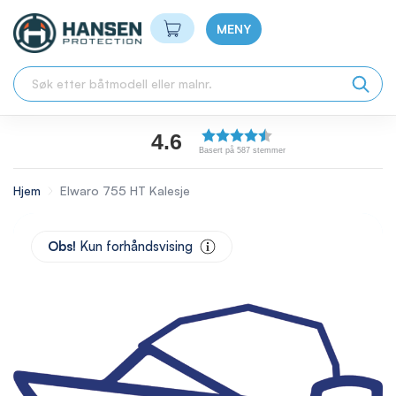
Min handlekurv
MENY
4.6
Basert på 587 stemmer
Hjem
Elwaro 755 HT Kalesje
Skip
to
Obs!
Kun forhåndsvising
the
end
of
the
images
gallery