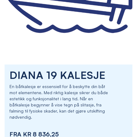
Skip
DIANA 19 KALESJE
to
the
beginning
En båtkalesje er essensiell for å beskytte din båt
of
mot elementene. Med riktig kalesje sikrer du både
the
estetikk og funksjonalitet i lang tid. Når en
images
båtkalesje begynner å vise tegn på slitasje, fra
gallery
falming til fysiske skader, kan det gjøre utskifting
nødvendig.
FRA
KR 8 836,25