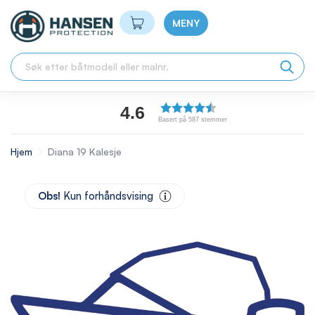
Min handlekurv
MENY
4.6
Basert på 587 stemmer
Hjem
Diana 19 Kalesje
Skip
to
Obs!
Kun forhåndsvising
the
end
of
the
images
gallery