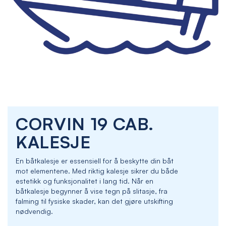
Skip
CORVIN 19 CAB.
to
the
KALESJE
beginning
of
En båtkalesje er essensiell for å beskytte din båt
the
mot elementene. Med riktig kalesje sikrer du både
images
estetikk og funksjonalitet i lang tid. Når en
gallery
båtkalesje begynner å vise tegn på slitasje, fra
falming til fysiske skader, kan det gjøre utskifting
nødvendig.