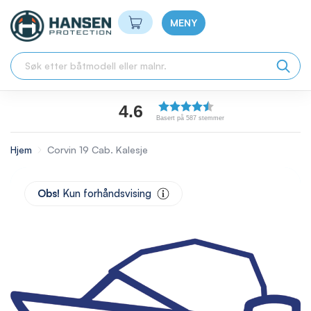
Min handlekurv
MENY
4.6
Basert på 587 stemmer
Hjem
Corvin 19 Cab. Kalesje
Skip
to
Obs!
Kun forhåndsvising
the
end
of
the
images
gallery