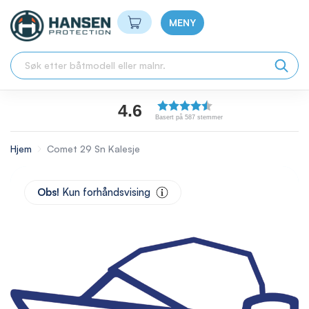
Min handlekurv
MENY
4.6
Basert på 587 stemmer
Hjem
Comet 29 Sn Kalesje
Skip
to
Obs!
Kun forhåndsvising
the
end
of
the
images
gallery