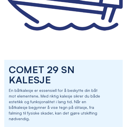
Skip
COMET 29 SN
to
the
KALESJE
beginning
of
En båtkalesje er essensiell for å beskytte din båt
the
mot elementene. Med riktig kalesje sikrer du både
images
estetikk og funksjonalitet i lang tid. Når en
gallery
båtkalesje begynner å vise tegn på slitasje, fra
falming til fysiske skader, kan det gjøre utskifting
nødvendig.