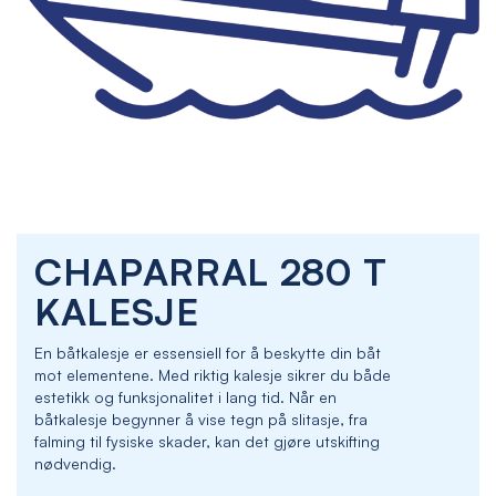
Skip
CHAPARRAL 280 T
to
the
KALESJE
beginning
of
En båtkalesje er essensiell for å beskytte din båt
the
mot elementene. Med riktig kalesje sikrer du både
images
estetikk og funksjonalitet i lang tid. Når en
gallery
båtkalesje begynner å vise tegn på slitasje, fra
falming til fysiske skader, kan det gjøre utskifting
nødvendig.