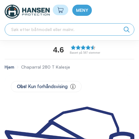
Min handlekurv
MENY
4.6
Basert på 587 stemmer
Hjem
Chaparral 280 T Kalesje
Skip
to
Obs!
Kun forhåndsvising
the
end
of
the
images
gallery