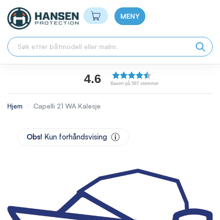
Min handlekurv
MENY
4.6
Basert på 587 stemmer
Hjem
Capelli 21 WA Kalesje
Skip
to
Obs!
Kun forhåndsvising
the
end
of
the
images
gallery