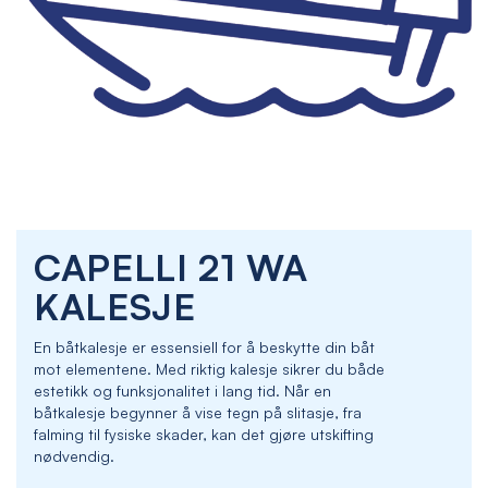
Skip
CAPELLI 21 WA
to
the
KALESJE
beginning
of
En båtkalesje er essensiell for å beskytte din båt
the
mot elementene. Med riktig kalesje sikrer du både
images
estetikk og funksjonalitet i lang tid. Når en
gallery
båtkalesje begynner å vise tegn på slitasje, fra
falming til fysiske skader, kan det gjøre utskifting
nødvendig.