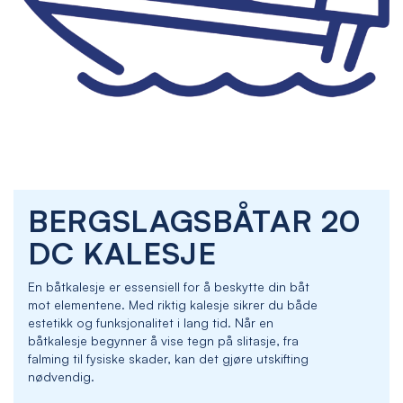
Skip
BERGSLAGSBÅTAR 20
to
the
DC KALESJE
beginning
of
En båtkalesje er essensiell for å beskytte din båt
the
mot elementene. Med riktig kalesje sikrer du både
images
estetikk og funksjonalitet i lang tid. Når en
gallery
båtkalesje begynner å vise tegn på slitasje, fra
falming til fysiske skader, kan det gjøre utskifting
nødvendig.