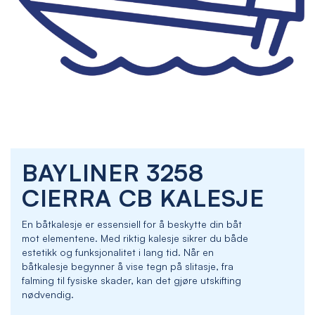
Skip
BAYLINER 3258
to
the
CIERRA CB KALESJE
beginning
of
En båtkalesje er essensiell for å beskytte din båt
the
mot elementene. Med riktig kalesje sikrer du både
images
estetikk og funksjonalitet i lang tid. Når en
gallery
båtkalesje begynner å vise tegn på slitasje, fra
falming til fysiske skader, kan det gjøre utskifting
nødvendig.