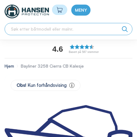
Min handlekurv
MENY
4.6
Basert på 587 stemmer
Hjem
Bayliner 3258 Cierra CB Kalesje
Skip
to
Obs!
Kun forhåndsvising
the
end
of
the
images
gallery