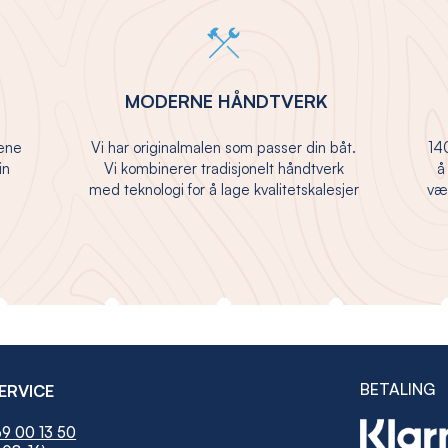
MODERNE HÅNDTVERK
jene
Vi har originalmalen som passer din båt.
140
in
Vi kombinerer tradisjonelt håndtverk
å
med teknologi for å lage kvalitetskalesjer
vær
BETALING
ERVICE
9 00 13 50