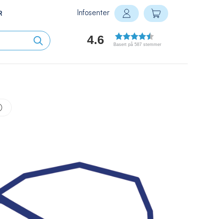
Infosenter
Min handlekurv
R
Logg inn
4.6
Basert på 587 stemmer