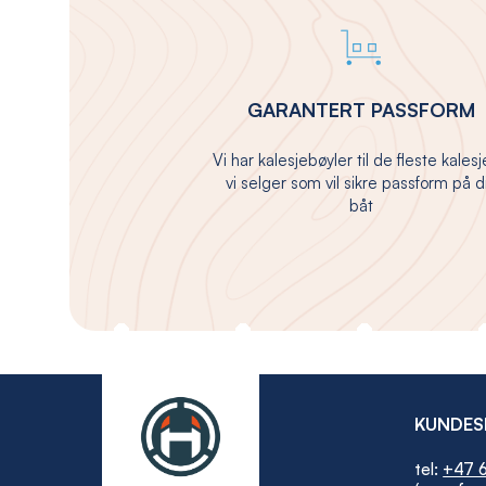
GARANTERT PASSFORM
Vi har kalesjebøyler til de fleste kales
vi selger som vil sikre passform på d
båt
KUNDES
tel:
+47 6