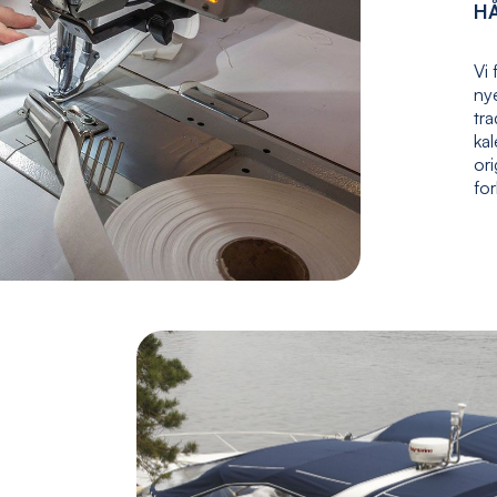
H
Vi 
nye
tr
kal
ori
fo