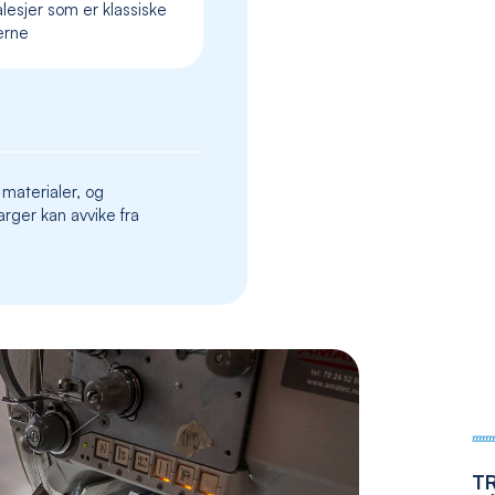
lesjer som er klassiske
the
erne
images
gallery
 materialer, og
rger kan avvike fra
T