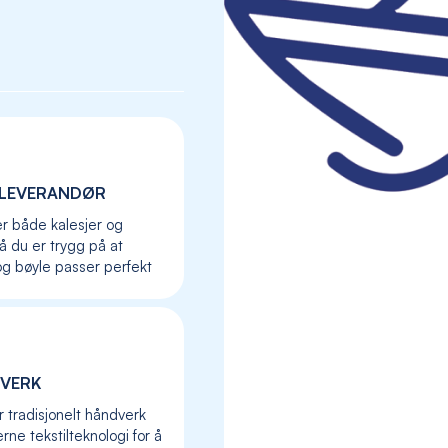
LEVERANDØR
er både kalesjer og
så du er trygg på at
og bøyle passer perfekt
Skip
to
VERK
the
r tradisjonelt håndverk
beginning
ne tekstilteknologi for å
of