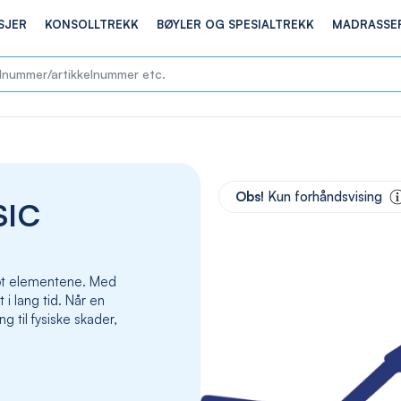
SJER
KONSOLLTREKK
BØYLER OG SPESIALTREKK
MADRASSE
Skip
to
Obs!
Kun forhåndsvising
SIC
the
end
of
the
 mot elementene. Med
images
t i lang tid. Når en
gallery
g til fysiske skader,